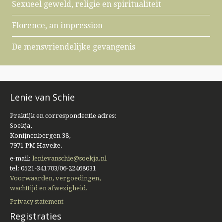
Sexueel geweld, religie en spiritualiteit
Florence, an impression
De mensvriendelijke gevangenis
Lenie van Schie
Praktijk en correspondentie adres:
Soekja,
Konijnenbergen 38,
7971 PM Havelte.
e-mail:
lenievanschie@soekja.nl
tel: 0521-341703/06-22468031
Voorwaarden, vergoedingen,
wachttijd en afwezigheid.
Privacy statement
Registraties