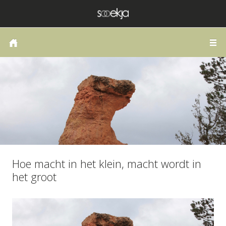
HOME
COACHING OF THERAPIE
LANGS DE WEG VAN HET HART
PUBLICATIES
SCHRIJVEN
ZELFONDERZOEK
Hoe macht in het klein, macht wordt in
BLOG
het groot
CONTACT