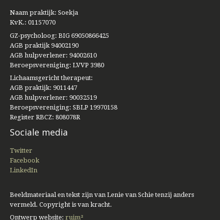
Naam praktijk: Soekja
KvK.: 01157070
GZ-psycholoog: BIG 69050866425
AGB praktijk 94002190
AGB hulpverlener: 94002610
Beroepsvereniging: LVVP 3980
Lichaamsgericht therapeut:
AGB praktijk: 9011447
AGB hulpverlener: 90032519
Beroepsvereniging: SBLP 19970158
Register RBCZ: 808078R
Sociale media
Twitter
Facebook
LinkedIn
Beeldmateriaal en tekst zijn van Lenie van Schie tenzij anders
vermeld. Copyright is van kracht.
Ontwerp website:
ruim²