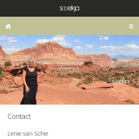
HOME
COACHING OF THERAPIE
LANGS DE WEG VAN HET HART
PUBLICATIES
SCHRIJVEN
ZELFONDERZOEK
BLOG
Contact
CONTACT
Lenie van Schie