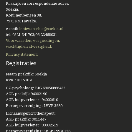
Praktijk en correspondentie adres:
Soekja,
Konijnenbergen 38,
7971 PM Havelte.
e-mail:
lenievanschie@soekja.nl
tel: 0521-341703/06-22468031
Voorwaarden, vergoedingen,
wachttijd en afwezigheid.
Privacy statement
Registraties
Naam praktijk: Soekja
KvK.: 01157070
GZ-psycholoog: BIG 69050866425
AGB praktijk 94002190
AGB hulpverlener: 94002610
Beroepsvereniging: LVVP 3980
Lichaamsgericht therapeut:
AGB praktijk: 9011447
AGB hulpverlener: 90032519
Beroepsvereniging: SBLP 19970158