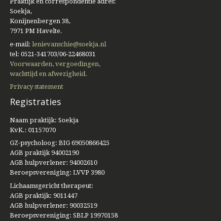
Praktijk en correspondentie adres:
Soekja,
Konijnenbergen 38,
7971 PM Havelte.
e-mail:
lenievanschie@soekja.nl
tel: 0521-341703/06-22468031
Voorwaarden, vergoedingen,
wachttijd en afwezigheid.
Privacy statement
Registraties
Naam praktijk: Soekja
KvK.: 01157070
GZ-psycholoog: BIG 69050866425
AGB praktijk 94002190
AGB hulpverlener: 94002610
Beroepsvereniging: LVVP 3980
Lichaamsgericht therapeut:
AGB praktijk: 9011447
AGB hulpverlener: 90032519
Beroepsvereniging: SBLP 19970158