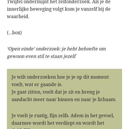
Twijfel ondermijnt het zelfonderzoek. Als je de
innerlijke beweging volgt kom je vanzelf bij de
waarheid.
(...box)
‘Open einde’ onderzoek: je hebt behoefte om
gewoon even stil te staan jezelf
Je wilt onderzoeken hoe je je op dit moment
voelt, wat er gaande is.
Je gaat zitten, voelt dat je zit en breng je
aandacht meer naar binnen en naar je lichaam.
Je voelt je rustig, fijn zelfs. Adem in het gevoel,
daarmee wordt het verdiept en wordt het