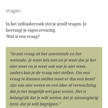
Vragen
In het zelfonderzoek stel je jezelf vragen. Je
bevraagt je eigen ervaring.
'Wat is een vraag?'
"In een vraag zit het onwetende en het
wetende. Je weet iets niet en je weet dat je het
niet weet en je weet ook wat je niet weet,
anders kun je de vraag niet stellen. Om een
vraag te kunnen stellen moet er dus een besef
zijn van niet weten en een idee of verwachting
dat je het mogelijk wel gaat weten. Het is
belangrijk dat je wilt weten, dat je nieuwsgierig
bent, dat je wilt begrijpen."