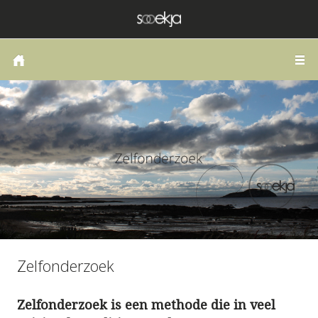
HOME
COACHING OF THERAPIE
LANGS DE WEG VAN HET HART
PUBLICATIES
SCHRIJVEN
ZELFONDERZOEK
BLOG
Zelfonderzoek
CONTACT
Zelfonderzoek is een methode die in veel