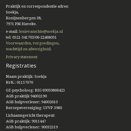
Praktijk en correspondentie adres:
Soekja,
Konijnenbergen 38,
7971 PM Havelte.
e-mail:
lenievanschie@soekja.nl
tel: 0521-341703/06-22468031
Voorwaarden, vergoedingen,
wachttijd en afwezigheid.
Privacy statement
Registraties
Naam praktijk: Soekja
KvK.: 01157070
GZ-psycholoog: BIG 69050866425
AGB praktijk 94002190
AGB hulpverlener: 94002610
Beroepsvereniging: LVVP 3980
Lichaamsgericht therapeut:
AGB praktijk: 9011447
AGB hulpverlener: 90032519