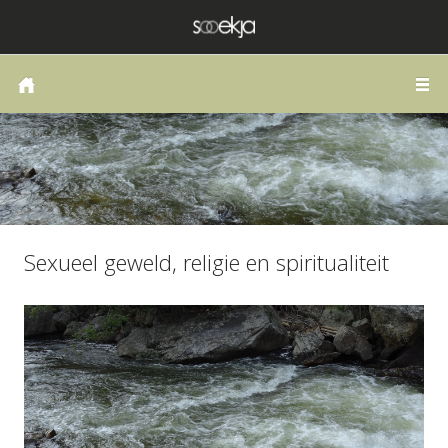
HOME
COACHING OF THERAPIE
LANGS DE WEG VAN HET HART
PUBLICATIES
SCHRIJVEN
Sexueel geweld, religie en spiritualiteit
ZELFONDERZOEK
BLOG
CONTACT