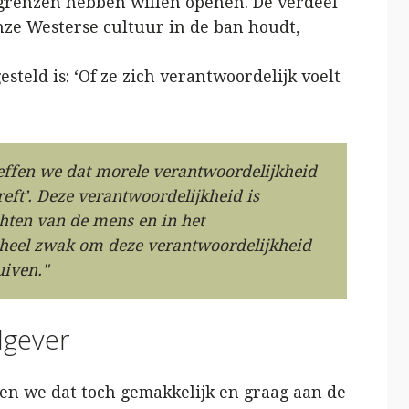
grenzen hebben willen openen. De verdeel
nze Westerse cultuur in de ban houdt,
teld is: ‘Of ze zich verantwoordelijk voelt
ffen we dat morele verantwoordelijkheid
reft’. Deze verantwoordelijkheid is
hten van de mens en in het
l heel zwak om deze verantwoordelijkheid
uiven."
dgever
n we dat toch gemakkelijk en graag aan de