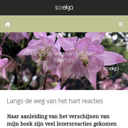
HOME
COACHING OF THERAPIE
LANGS DE WEG VAN HET HART
PUBLICATIES
SCHRIJVEN
ZELFONDERZOEK
BLOG
Langs de weg van het hart reacties
CONTACT
Naar aanleiding van het verschijnen van
mijn boek zijn veel lezersreacties gekomen