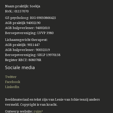
Naam praktijk: Soekja
KvK.: 01157070
GZ-psycholoog: BIG 69050866425
AGB praktijk 94002190
AGB hulpverlener: 94002610
Beroepsvereniging: LVVP 3980
Lichaamsgericht therapeut:
AGB praktijk: 9011447
AGB hulpverlener: 90032519
Beroepsvereniging: SBLP 19970158
Register RBCZ: 808078R
Sociale media
Twitter
Facebook
LinkedIn
Beeldmateriaal en tekst zijn van Lenie van Schie tenzij anders
vermeld. Copyright is van kracht.
Ontwerp website:
ruim²