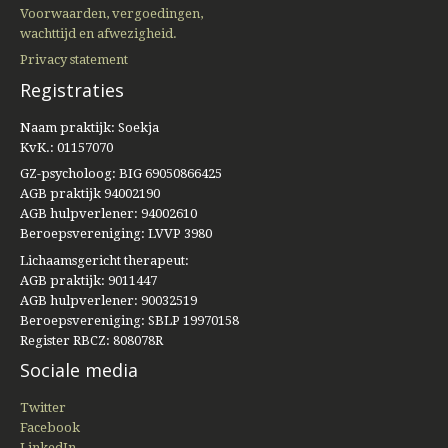
Voorwaarden, vergoedingen,
wachttijd en afwezigheid.
Privacy statement
Registraties
Naam praktijk: Soekja
KvK.: 01157070
GZ-psycholoog: BIG 69050866425
AGB praktijk 94002190
AGB hulpverlener: 94002610
Beroepsvereniging: LVVP 3980
Lichaamsgericht therapeut:
AGB praktijk: 9011447
AGB hulpverlener: 90032519
Beroepsvereniging: SBLP 19970158
Register RBCZ: 808078R
Sociale media
Twitter
Facebook
LinkedIn