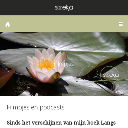
HOME
COACHING OF THERAPIE
LANGS DE WEG VAN HET HART
PUBLICATIES
SCHRIJVEN
ZELFONDERZOEK
BLOG
Filmpjes en podcasts
CONTACT
Sinds het verschijnen van mijn boek Langs