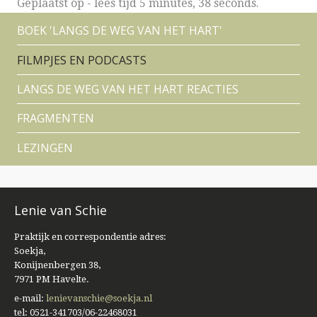
Geplaatst op
-
lees tijd 5 minutes, 38 seconds.
BOEK 'LANGS DE WEG VAN HET HART'
FILMPJES EN PODCASTS
LANGS DE WEG VAN HET HART REACTIES
FRAGMENTEN
LEZINGEN
Lenie van Schie
Praktijk en correspondentie adres:
Soekja,
Konijnenbergen 38,
7971 PM Havelte.
e-mail:
lenievanschie@soekja.nl
tel: 0521-341703/06-22468031