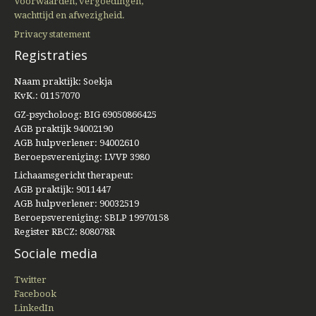
Voorwaarden, vergoedingen,
wachttijd en afwezigheid.
Privacy statement
Registraties
Naam praktijk: Soekja
KvK.: 01157070
GZ-psycholoog: BIG 69050866425
AGB praktijk 94002190
AGB hulpverlener: 94002610
Beroepsvereniging: LVVP 3980
Lichaamsgericht therapeut:
AGB praktijk: 9011447
AGB hulpverlener: 90032519
Beroepsvereniging: SBLP 19970158
Register RBCZ: 808078R
Sociale media
Twitter
Facebook
LinkedIn