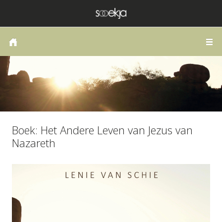
HOME
COACHING OF THERAPIE
LANGS DE WEG VAN HET HART
PUBLICATIES
SCHRIJVEN
Boek: Het Andere Leven van Jezus van
Nazareth
ZELFONDERZOEK
BLOG
CONTACT