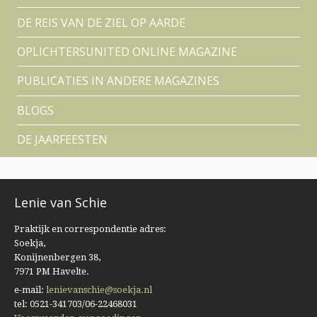
DE REIS VAN DE ZIEL OP AARDE
OPLICHTERSUNITED ONLINE MAGAZINE
PUBLICATIES IN ANDERE MAGAZINES
BLOGS
DE JAARFEESTEN
Lenie van Schie
Praktijk en correspondentie adres:
Soekja,
Konijnenbergen 38,
7971 PM Havelte.
e-mail:
lenievanschie@soekja.nl
tel: 0521-341703/06-22468031