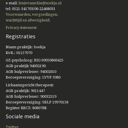
e-mail:
lenievanschie@soekja.nl
tel: 0521-341703/06-22468031
Voorwaarden, vergoedingen,
wachttijd en afwezigheid.
Privacy statement
Registraties
Naam praktijk: Soekja
KvK.: 01157070
GZ-psycholoog: BIG 69050866425
AGB praktijk 94002190
AGB hulpverlener: 94002610
Beroepsvereniging: LVVP 3980
Lichaamsgericht therapeut:
AGB praktijk: 9011447
AGB hulpverlener: 90032519
Beroepsvereniging: SBLP 19970158
Register RBCZ: 808078R
Sociale media
Twitter