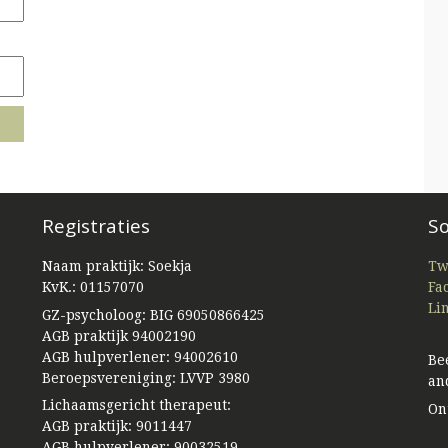
Registraties
So
Naam praktijk: Soekja
Tw
KvK.: 01157070
Fa
Li
GZ-psycholoog: BIG 69050866425
AGB praktijk 94002190
AGB hulpverlener: 94002610
Be
Beroepsvereniging: LVVP 3980
an
Lichaamsgericht therapeut:
On
AGB praktijk: 9011447
AGB hulpverlener: 90032519