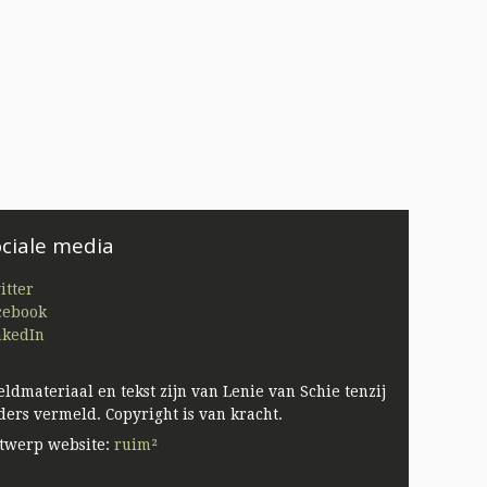
ciale media
itter
cebook
nkedIn
eldmateriaal en tekst zijn van Lenie van Schie tenzij
ders vermeld. Copyright is van kracht.
twerp website:
ruim²