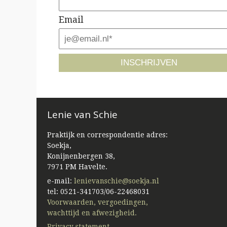
Email
Lenie van Schie
Praktijk en correspondentie adres:
Soekja,
Konijnenbergen 38,
7971 PM Havelte.
e-mail:
lenievanschie@soekja.nl
tel: 0521-341703/06-22468031
Voorwaarden, vergoedingen,
wachttijd en afwezigheid.
Privacy statement