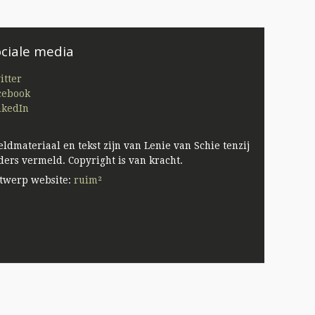
ciale media
itter
cebook
nkedIn
eldmateriaal en tekst zijn van Lenie van Schie tenzij
ders vermeld. Copyright is van kracht.
twerp website:
ruim²