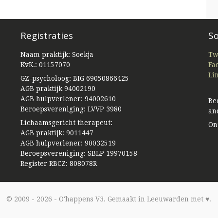
Registraties
So
Naam praktijk: Soekja
Tw
KvK.: 01157070
Fa
Li
GZ-psycholoog: BIG 69050866425
AGB praktijk 94002190
AGB hulpverlener: 94002610
Be
Beroepsvereniging: LVVP 3980
an
Lichaamsgericht therapeut:
On
AGB praktijk: 9011447
AGB hulpverlener: 90032519
Beroepsvereniging: SBLP 19970158
Register RBCZ: 808078R
© 2009 - 2026 - O'happens V3. Gemaakt in Leeuwarden met ♥.