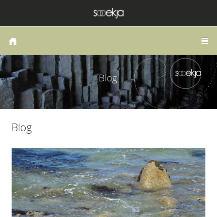
HOME
COACHING OF THERAPIE
LANGS DE WEG VAN HET HART
PUBLICATIES
SCHRIJVEN
Blog
ZELFONDERZOEK
BLOG
CONTACT