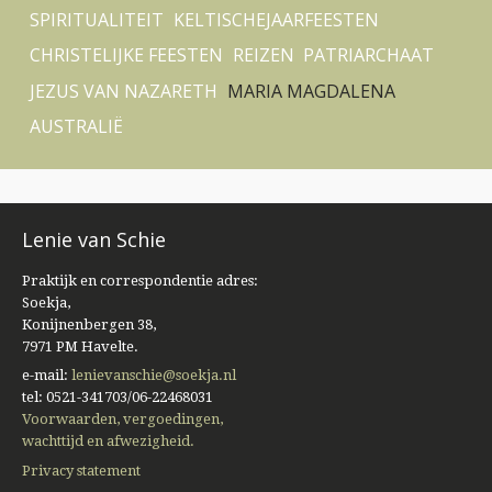
SPIRITUALITEIT
KELTISCHEJAARFEESTEN
CHRISTELIJKE FEESTEN
REIZEN
PATRIARCHAAT
JEZUS VAN NAZARETH
MARIA MAGDALENA
AUSTRALIË
Lenie van Schie
Praktijk en correspondentie adres:
Soekja,
Konijnenbergen 38,
7971 PM Havelte.
e-mail:
lenievanschie@soekja.nl
tel: 0521-341703/06-22468031
Voorwaarden, vergoedingen,
wachttijd en afwezigheid.
Privacy statement